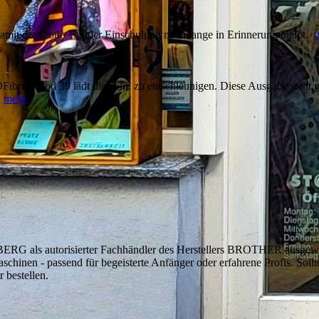
 damit der große Tag der Einschulung noch lange in Erinnerung bleibt.
Fibre Mood 39 lädt dich ein, zu entschleunigen. Diese Ausgabe steht 
.
mehr
als autorisierter Fachhändler des Herstellers BROTHER ausgewäh
hinen - passend für begeisterte Anfänger oder erfahrene Profis. Sollt
r bestellen.