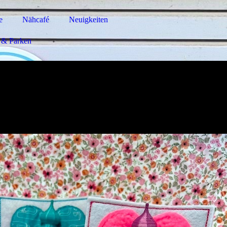
e
Nähcafé
Neuigkeiten
 & Parken