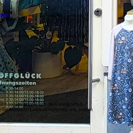
mehr
ganz im Zeichen von weichen Silhouetten und
lt und bestimmt wurde. Im Ladengeschäft
e ein Modell im Laden nicht vorrätig sein, werden