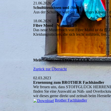
21.06.2026
Schultütenkissen und -Stoffe
Aus der Schultüte wird ein kuscheliges Kissen -
18.06.2026
Fibre Mood - Nummer 39
Das neue Musterbuch von Fibre Mood ist da 📗 D
Kleidungsstücken, die sich leicht anfühlen, frei..
Meilensteine von STOFFGLÜCK
Zurück zur Übersicht
02.03.2023
Ernennung zum BROTHER Fachhändler
Wir freuen uns, dass STOFFGLÜCK HERRENBERG 
finden Sie eine Auswahl an Näh- und Overlockmasc
wir dieses gerne direkt und zeitnah beim Herstelle
Brother Fachhändler