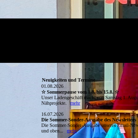
Neuigkeiten und Termine
01.08.2026
☆ Sommerpause vom 1.8. bis 15.8. ☆
Unser Ladengeschäft macht von Samstag 1. August
Nähprojekte.
mehr
16.07.2026
Die Sommer-Sonder-Ausgabe des Newsletters
Die Sommer-Sonder-Ausgabe unseres Email-New
und oben...
mehr